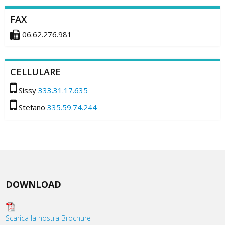
FAX
06.62.276.981
CELLULARE
Sissy
333.31.17.635
Stefano
335.59.74.244
DOWNLOAD
Scarica la nostra Brochure